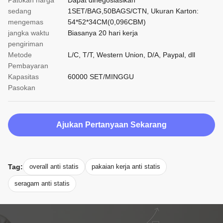
Patokan harga
Dapat dinegosiasikan
sedang
1SET/BAG,50BAGS/CTN, Ukuran Karton:
mengemas
54*52*34CM(0,096CBM)
jangka waktu
Biasanya 20 hari kerja
pengiriman
Metode
L/C, T/T, Western Union, D/A, Paypal, dll
Pembayaran
Kapasitas
60000 SET/MINGGU
Pasokan
Ajukan Pertanyaan Sekarang
Tag:
overall anti statis
pakaian kerja anti statis
seragam anti statis