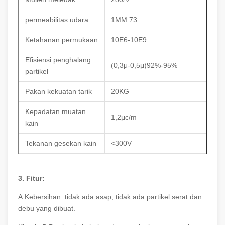
permeabilitas udara
1MM.73
Ketahanan permukaan
10E6-10E9
Efisiensi penghalang
(0,3μ-0,5μ)92%-95%
partikel
Pakan kekuatan tarik
20KG
Kepadatan muatan
1,2μc/m
kain
Tekanan gesekan kain
<300V
3. Fitur:
A.Kebersihan: tidak ada asap, tidak ada partikel serat dan
debu yang dibuat.