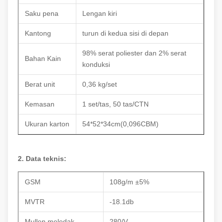
Saku pena
Lengan kiri
Kantong
turun di kedua sisi di depan
98% serat poliester dan 2% serat
Bahan Kain
konduksi
Berat unit
0,36 kg/set
Kemasan
1 set/tas, 50 tas/CTN
Ukuran karton
54*52*34cm(0,096CBM)
2. Data teknis:
GSM
108g/m ±5%
MVTR
-18.1db
Mullen meledak
280/V