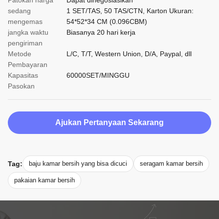
Patokan harga
Dapat dinegosiasikan
sedang
1 SET/TAS, 50 TAS/CTN, Karton Ukuran:
mengemas
54*52*34 CM (0.096CBM)
jangka waktu
Biasanya 20 hari kerja
pengiriman
Metode
L/C, T/T, Western Union, D/A, Paypal, dll
Pembayaran
Kapasitas
60000SET/MINGGU
Pasokan
Ajukan Pertanyaan Sekarang
Tag:
baju kamar bersih yang bisa dicuci
seragam kamar bersih
pakaian kamar bersih