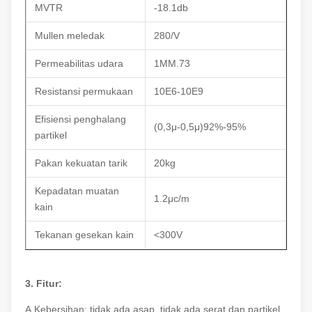
MVTR
-18.1db
Mullen meledak
280/V
Permeabilitas udara
1MM.73
Resistansi permukaan
10E6-10E9
Efisiensi penghalang
(0,3μ-0,5μ)92%-95%
partikel
Pakan kekuatan tarik
20kg
Kepadatan muatan
1.2μc/m
kain
Tekanan gesekan kain
<300V
3. Fitur:
A.Kebersihan: tidak ada asap, tidak ada serat dan partikel