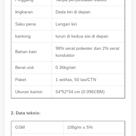
lingkaran
Dada kiri di depan
Saku pena
Lengan kiri
kantong
turun di kedua sisi di depan
98% serat poliester dan 2% serat
Bahan kain
konduktor
Berat unit
0.36kg/set
Paket
1 set/tas, 50 tas/CTN
Ukuran karton
54*52*34 cm (0.096CBM)
2. Data teknis:
GSM
108g/m ± 5%