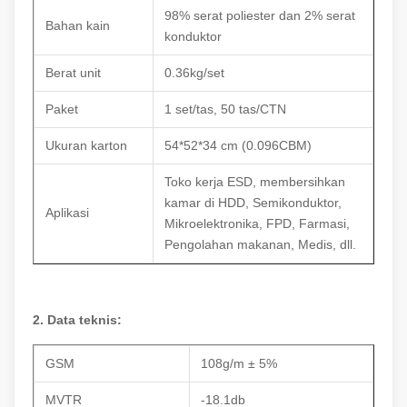
98% serat poliester dan 2% serat
Bahan kain
konduktor
Berat unit
0.36kg/set
Paket
1 set/tas, 50 tas/CTN
Ukuran karton
54*52*34 cm (0.096CBM)
Toko kerja ESD, membersihkan
kamar di HDD, Semikonduktor,
Aplikasi
Mikroelektronika, FPD, Farmasi,
Pengolahan makanan, Medis, dll.
2. Data teknis:
GSM
108g/m ± 5%
MVTR
-18.1db