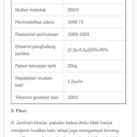
Mullen meledak
280/V
Permeabilitas udara
1MM.73
Resistansi permukaan
10E6-10E9
Efisiensi penghalang
(0,3μ-0,5μ)92%-95%
partikel
Pakan kekuatan tarik
20kg
Kepadatan muatan
1.2μc/m
kain
Tekanan gesekan kain
100V
3. Fitur:
A. Jaminan kinerja: pakaian bebas debu tidak hanya
menjamin kualitas kain, tetapi juga mengadopsi benang