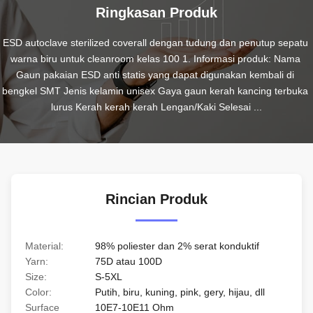
Ringkasan Produk
ESD autoclave sterilized coverall dengan tudung dan penutup sepatu 
warna biru untuk cleanroom kelas 100 1. Informasi produk: Nama 
Gaun pakaian ESD anti statis yang dapat digunakan kembali di 
bengkel SMT Jenis kelamin unisex Gaya gaun kerah kancing terbuka 
lurus Kerah kerah kerah Lengan/Kaki Selesai ...
Rincian Produk
Material:
98% poliester dan 2% serat konduktif
Yarn:
75D atau 100D
Size:
S-5XL
Color:
Putih, biru, kuning, pink, gery, hijau, dll
Surface
10E7-10E11 Ohm