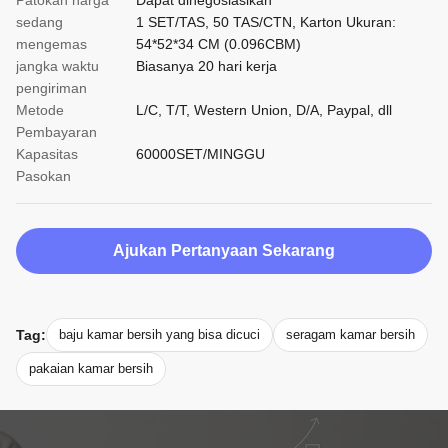
Patokan harga
Dapat dinegosiasikan
sedang
1 SET/TAS, 50 TAS/CTN, Karton Ukuran:
mengemas
54*52*34 CM (0.096CBM)
jangka waktu
Biasanya 20 hari kerja
pengiriman
Metode
L/C, T/T, Western Union, D/A, Paypal, dll
Pembayaran
Kapasitas
60000SET/MINGGU
Pasokan
Ajukan Pertanyaan Sekarang
Tag:
baju kamar bersih yang bisa dicuci
seragam kamar bersih
pakaian kamar bersih