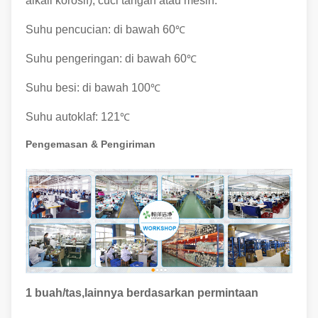
alkali korosif), cuci tangan atau mesin.
Suhu pencucian: di bawah 60
℃
Suhu pengeringan: di bawah 60
℃
Suhu besi: di bawah 100
℃
Suhu autoklaf: 121
℃
Pengemasan & Pengiriman
1 buah/tas,
lainnya berdasarkan permintaan