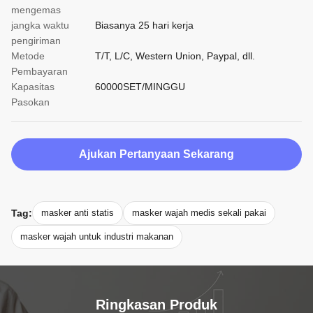
mengemas
jangka waktu
Biasanya 25 hari kerja
pengiriman
Metode
T/T, L/C, Western Union, Paypal, dll.
Pembayaran
Kapasitas
60000SET/MINGGU
Pasokan
Ajukan Pertanyaan Sekarang
Tag:
masker anti statis
masker wajah medis sekali pakai
masker wajah untuk industri makanan
Ringkasan Produk