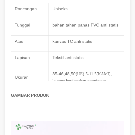
Rancangan
Uniseks
Tunggal
bahan tahan panas PVC anti statis
Atas
kanvas TC anti statis
Lapisan
Tekstil anti statis
35-46,48,50(
)
(
)
UE
;5-11.5
KAMI
,
Ukuran
lainnya berdasarkan permintaan
GAMBAR PRODUK
Resistansi
10e6
-10e7Ohm
permukaan
Warna
Biru dengan garis