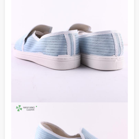
Aksesori
Pakaian anti statis ESD, sarung
opsional
tangan