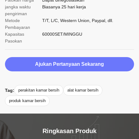
Patokan harga
Dapat dinegosiasikan
jangka waktu
Biasanya 25 hari kerja
pengiriman
Metode
T/T, L/C, Western Union, Paypal, dll.
Pembayaran
Kapasitas
60000SET/MINGGU
Pasokan
Ajukan Pertanyaan Sekarang
Tag:
perakitan kamar bersih
alat kamar bersih
produk kamar bersih
Ringkasan Produk