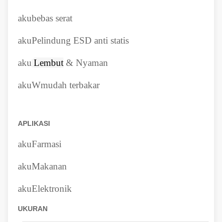
aku
bebas serat
aku
Pelindung ESD anti statis
aku
Lembut
& Nyaman
aku
W
mudah terbakar
APLIKASI
aku
Farmasi
aku
Makanan
aku
Elektronik
UKURAN