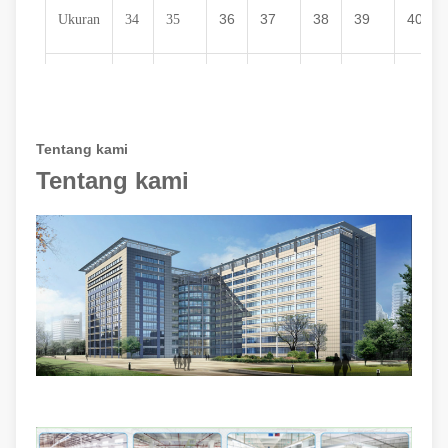
36
37
38
39
40
Ukuran
34
35
22
22.5
23
23.5
24
24.5
25
cm
Tentang kami
Tentang kami