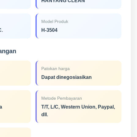
HANYANG CLEAN
Model Produk
C.
H-3504
gangan
Patokan harga
Dapat dinegosiasikan
Metode Pembayaran
a
T/T, L/C, Western Union, Paypal,
dll.