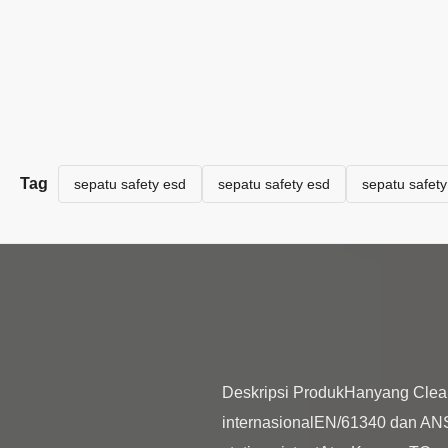
Tag
sepatu safety esd
sepatu safety esd
sepatu safet
Deskripsi ProdukHanyang Cleanp
internasionalEN/61340 dan AN