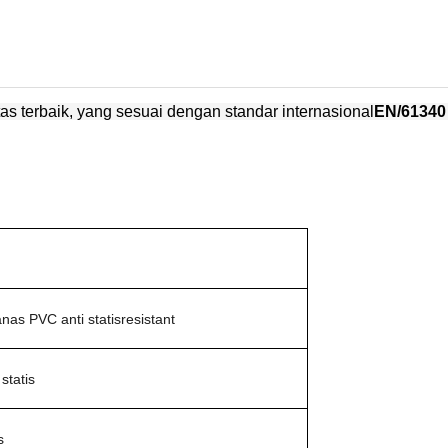
as terbaik
, yang sesuai dengan standar internasional
EN/61340
as PVC anti statisresistant
statis
s