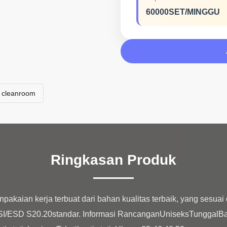
60000SET/MINGGU
y cleanroom
Ringkasan Produk
akaian kerja terbuat dari bahan kualitas terbaik, yang sesuai 
SI/ESD S20.20standar. Informasi RancanganUniseksTunggalBa