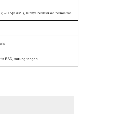
)
(
)
E
;5-11.5
KAMI
, lainnya berdasarkan permintaan
m
aris
atis ESD, sarung tangan