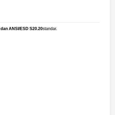
 dan ANSI/ESD S20.20
standar.