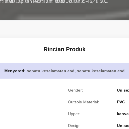
i statisLapisanTekstil anti statisUkuran35-46,48,50...
Rincian Produk
Menyoroti:
sepatu keselamatan esd
,
sepatu keselamatan esd
Gender:
Unise
Outsole Material:
PVC
Upper:
kanvas
Design:
Unise