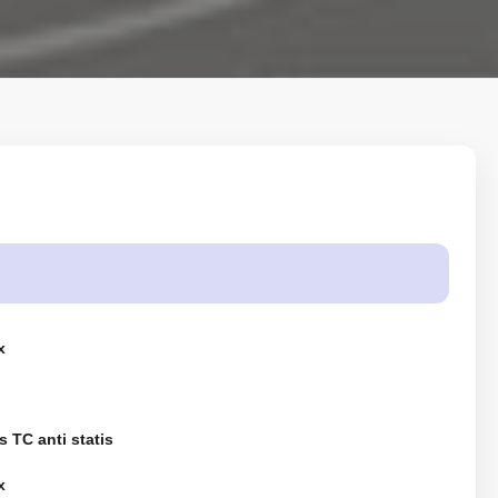
x
 TC anti statis
x