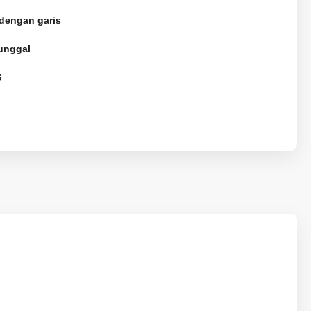
 dengan garis
tunggal
G