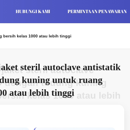
HUBUNGI KAMI
PERMINTAAN PENAWARAN
 bersih kelas 1000 atau lebih tinggi
aket steril autoclave antistatik
jaket steril autoclave
dung kuning untuk ruang
SD dengan tudung kuning
00 atau lebih tinggi
ersih kelas 1000 atau lebih