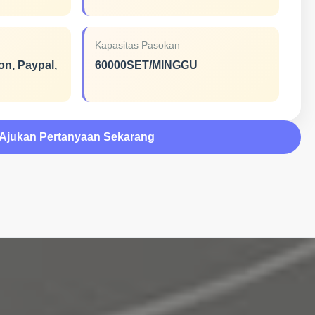
Kapasitas Pasokan
on, Paypal,
60000SET/MINGGU
Ajukan Pertanyaan Sekarang