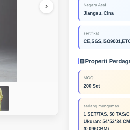
Negara Asal
Jiangsu, Cina
sertifikat
CE,SGS,ISO9001,ET
Properti Perda
MOQ
200 Set
sedang mengemas
1 SET/TAS, 50 TAS/C
Ukuran: 54*52*34 CM
(0.096CBM)