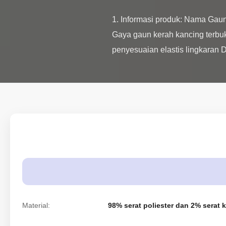
1. Informasi produk: Nama Gaun
Gaya gaun kerah kancing terbu
penyesuaian elastis lingkaran D
Material:
98% serat poliester dan 2% serat 