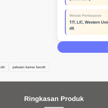
Metode Pembayaran
T/T, L/C, Western Uni
dll.
sih
pakaian kamar bersih
Ringkasan Produk