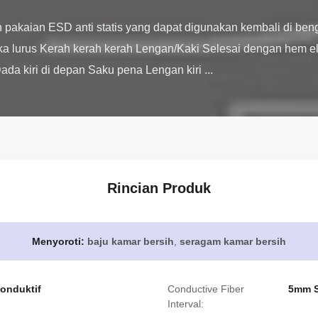
 pakaian ESD anti statis yang dapat digunakan kembali di ben
ka lurus Kerah kerah kerah Lengan/Kaki Selesai dengan hem el
ada kiri di depan Saku pena Lengan kiri ...
Rincian Produk
Menyoroti:
baju kamar bersih
,
seragam kamar bersih
konduktif
Conductive Fiber
5mm S
Interval: