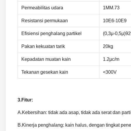
Permeabilitas udara
1MM.73
Resistansi permukaan
10E6-10E9
Efisiensi penghalang partikel
(0,3μ-0,5μ)
Pakan kekuatan tarik
20kg
Kepadatan muatan kain
1.2μc/m
Tekanan gesekan kain
<300V
3.Fitur:
A.Kebersihan: tidak ada asap, tidak ada serat dan part
B.Kinerja penghalang: kain halus, dengan tingkat penet