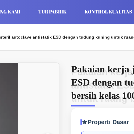
NG KAMI
TUR PABRIK
KONTROL KUALITAS
 steril autoclave antistatik ESD dengan tudung kuning untuk ruang
Pakaian kerja j
Pakaian kerja 
ESD dengan tu
antistatik E
bersih kelas 10
untuk ruang b
tinggi
Properti Dasar