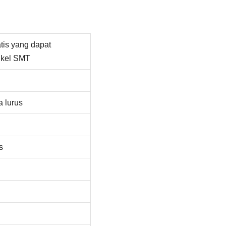
tis yang dapat
gkel SMT
a lurus
s