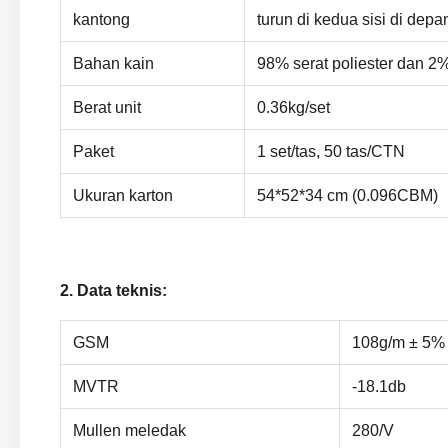
kantong
turun di kedua sisi di depa
Bahan kain
98% serat poliester dan 2%
Berat unit
0.36kg/set
Paket
1 set/tas, 50 tas/CTN
Ukuran karton
54*52*34 cm (0.096CBM)
2. Data teknis:
GSM
108g/m ± 5%
MVTR
-18.1db
Mullen meledak
280/V