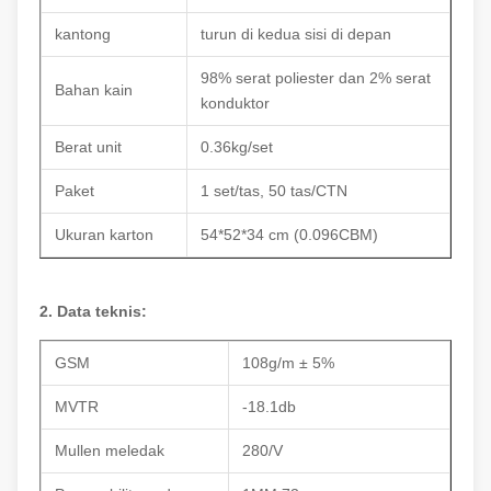
kantong
turun di kedua sisi di depan
98% serat poliester dan 2% serat
Bahan kain
konduktor
Berat unit
0.36kg/set
Paket
1 set/tas, 50 tas/CTN
Ukuran karton
54*52*34 cm (0.096CBM)
2. Data teknis:
GSM
108g/m ± 5%
MVTR
-18.1db
Mullen meledak
280/V