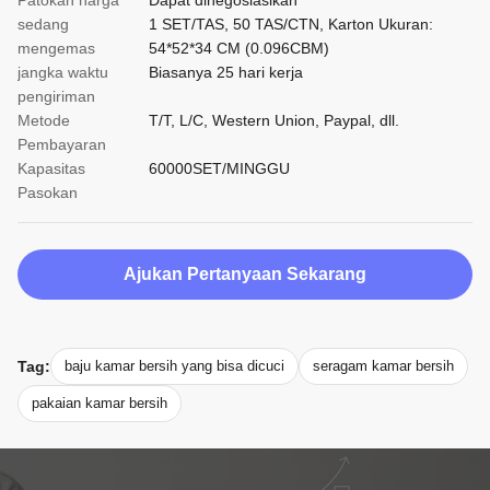
Patokan harga
Dapat dinegosiasikan
sedang
1 SET/TAS, 50 TAS/CTN, Karton Ukuran:
mengemas
54*52*34 CM (0.096CBM)
jangka waktu
Biasanya 25 hari kerja
pengiriman
Metode
T/T, L/C, Western Union, Paypal, dll.
Pembayaran
Kapasitas
60000SET/MINGGU
Pasokan
Ajukan Pertanyaan Sekarang
Tag:
baju kamar bersih yang bisa dicuci
seragam kamar bersih
pakaian kamar bersih