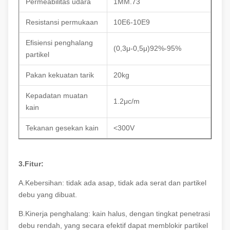
Permeabilitas udara
1MM.73
Resistansi permukaan
10E6-10E9
Efisiensi penghalang
(0,3μ-0,5μ)92%-95%
partikel
Pakan kekuatan tarik
20kg
Kepadatan muatan
1.2μc/m
kain
Tekanan gesekan kain
<300V
3.Fitur:
A.Kebersihan: tidak ada asap, tidak ada serat dan partikel
debu yang dibuat.
B.Kinerja penghalang: kain halus, dengan tingkat penetrasi
debu rendah, yang secara efektif dapat memblokir partikel