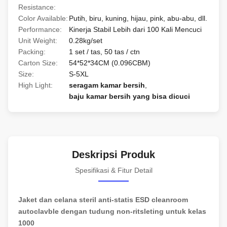
Resistance:
Color Available:
Putih, biru, kuning, hijau, pink, abu-abu, dll.
Performance:
Kinerja Stabil Lebih dari 100 Kali Mencuci
Unit Weight:
0.28kg/set
Packing:
1 set / tas, 50 tas / ctn
Carton Size:
54*52*34CM (0.096CBM)
Size:
S-5XL
High Light:
seragam kamar bersih
,
baju kamar bersih yang bisa dicuci
Deskripsi Produk
Spesifikasi & Fitur Detail
Jaket dan celana steril anti-statis ESD cleanroom
autoclavble dengan tudung non-ritsleting untuk kelas
1000