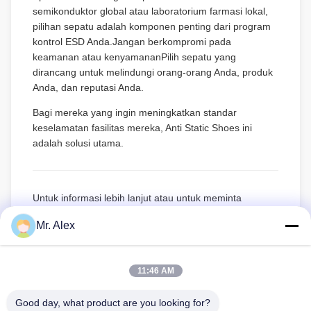
semikonduktor global atau laboratorium farmasi lokal,
pilihan sepatu adalah komponen penting dari program
kontrol ESD Anda.Jangan berkompromi pada
keamanan atau kenyamananPilih sepatu yang
dirancang untuk melindungi orang-orang Anda, produk
Anda, dan reputasi Anda.
Bagi mereka yang ingin meningkatkan standar
keselamatan fasilitas mereka, Anti Static Shoes ini
adalah solusi utama.
Untuk informasi lebih lanjut atau untuk meminta
penawaran untuk pesanan massal, kunjungi halaman
Mr. Alex
produk resmi dan temukan bagaimana kami dapat
membantu Anda mempertahankan lingkungan bebas
statis dengan berbagai solusi ESD premium kami.
11:46 AM
Good day, what product are you looking for?