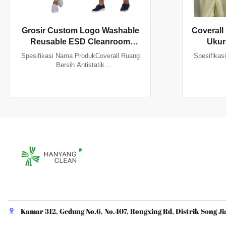
Grosir Custom Logo Washable
Coverall
Reusable ESD Cleanroom
Ukur
Coverall dengan 106-107 Ohm
Resist
Spesifikasi Nama ProdukCoverall Ruang
Spesifikas
Resistance Permukaan
107Oh
Bersih Antistatik
ESDWarnaPutih/Biru/Kuning/Hijau/Merah
ESDWarnaPu
Muda/Biru Dongker/Warna
Mud
KustomUkuranDari S hingga 4XL (Ukuran
KustomUkur
khusus tersedia berdasarkan
khus
permintaan)Bahan99% Poliester dan 1%
permintaa
Serat KonduktifFiturAntistatik, Tahan
Serat Kon
Debu, Bebas Serat & nyaman, Dapat
Debu, Be
Dicuci, ...
Kamar 312, Gedung No.6, No.407, Rongxing Rd, Distrik Song Ji